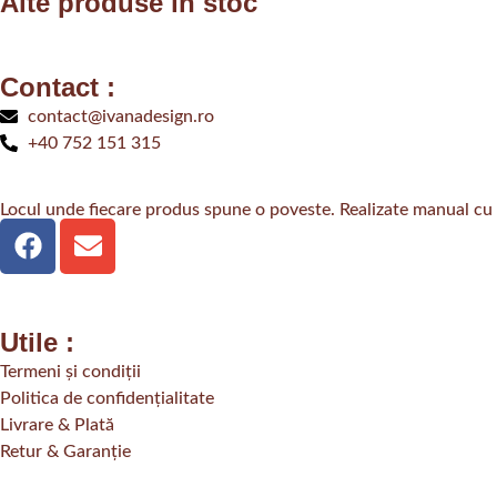
Alte produse în stoc
Contact :
contact@ivanadesign.ro
+40 752 151 315
Locul unde fiecare produs spune o poveste. Realizate manual cu gr
Utile :
Termeni și condiții
Politica de confidențialitate
Livrare & Plată
Retur & Garanție