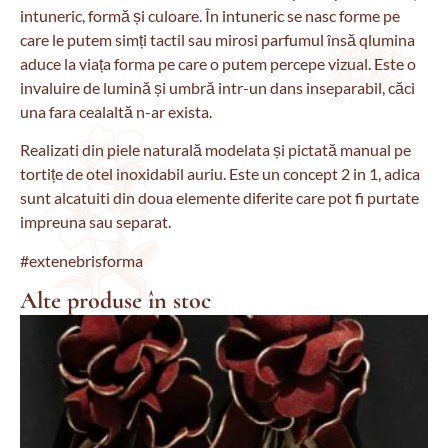
intuneric, formă și culoare. În intuneric se nasc forme pe
care le putem simți tactil sau mirosi parfumul însă qlumina
aduce la viața forma pe care o putem percepe vizual. Este o
invaluire de lumină și umbră intr-un dans inseparabil, căci
una fara cealaltă n-ar exista.
Realizati din piele naturală modelata și pictată manual pe
tortițe de otel inoxidabil auriu. Este un concept 2 in 1, adica
sunt alcatuiti din doua elemente diferite care pot fi purtate
impreuna sau separat.
#extenebrisforma
Alte produse în stoc