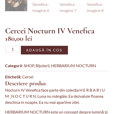
Cercei Nocturn IV Venefica
180,00
lei
ADAUGĂ ÎN COȘ
Categorii:
SHOP
,
Bijuterii
,
HERBARIUM NOCTURN
Etichetă:
Cercei
Descriere produs
Nocturn IV Venefica face parte din colecția H E R B A R I U
M _N O C T U R N. Luna nu mângâie. Ea dezvaluie floarea
deschisa in noapte. Ea nu mai apartine zilei.
HERBARIUM NOCTURN este un concept despre lumină și