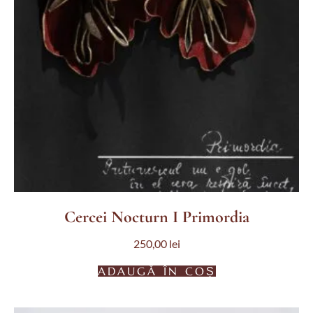
Cercei Nocturn I Primordia
250,00
lei
ADAUGĂ ÎN COȘ