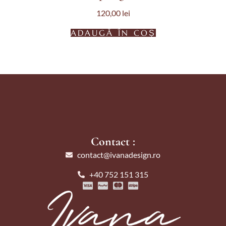
120,00
lei
ADAUGĂ ÎN COȘ
Contact :
contact@ivanadesign.ro
+40 752 151 315